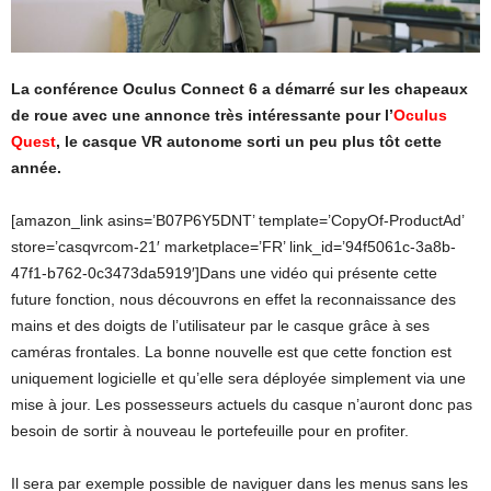
La conférence Oculus Connect 6 a démarré sur les chapeaux
de roue avec une annonce très intéressante pour l’
Oculus
Quest
, le casque VR autonome sorti un peu plus tôt cette
année.
[amazon_link asins=’B07P6Y5DNT’ template=’CopyOf-ProductAd’
store=’casqvrcom-21′ marketplace=’FR’ link_id=’94f5061c-3a8b-
47f1-b762-0c3473da5919′]Dans une vidéo qui présente cette
future fonction, nous découvrons en effet la reconnaissance des
mains et des doigts de l’utilisateur par le casque grâce à ses
caméras frontales. La bonne nouvelle est que cette fonction est
uniquement logicielle et qu’elle sera déployée simplement via une
mise à jour. Les possesseurs actuels du casque n’auront donc pas
besoin de sortir à nouveau le portefeuille pour en profiter.
Il sera par exemple possible de naviguer dans les menus sans les