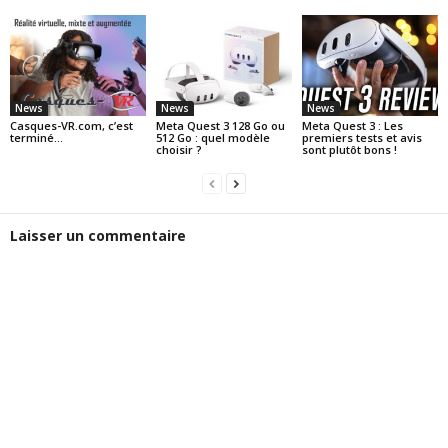
News
News
News
Casques-VR.com, c’est
Meta Quest 3 128 Go ou
Meta Quest 3 : Les
terminé…
512 Go : quel modèle
premiers tests et avis
choisir ?
sont plutôt bons !
Laisser un commentaire