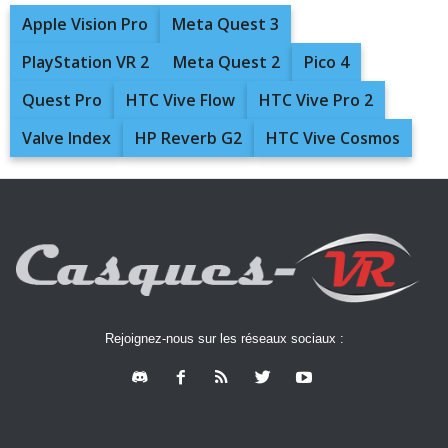
Apple Vision Pro
Meta Quest 3
PlayStation VR 2
Meta Quest 2
Pico 4
Quest Pro
HTC Vive Flow
HTC Vive Pro 2
Valve Index
HP Reverb G2
HTC Vive Cosmos
Rejoignez-nous sur les réseaux sociaux :