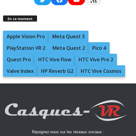
En ce moment
Apple Vision Pro
Meta Quest 3
PlayStation VR 2
Meta Quest 2
Pico 4
Quest Pro
HTC Vive Flow
HTC Vive Pro 2
Valve Index
HP Reverb G2
HTC Vive Cosmos
Rejoignez-nous sur les réseaux sociaux :