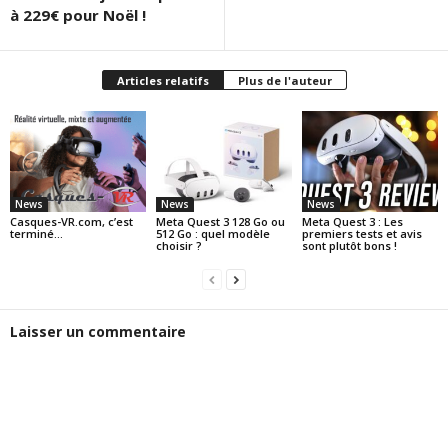
à 229€ pour Noël !
Articles relatifs
Plus de l'auteur
News
News
News
Casques-VR.com, c’est
Meta Quest 3 128 Go ou
Meta Quest 3 : Les
terminé…
512 Go : quel modèle
premiers tests et avis
choisir ?
sont plutôt bons !
Laisser un commentaire