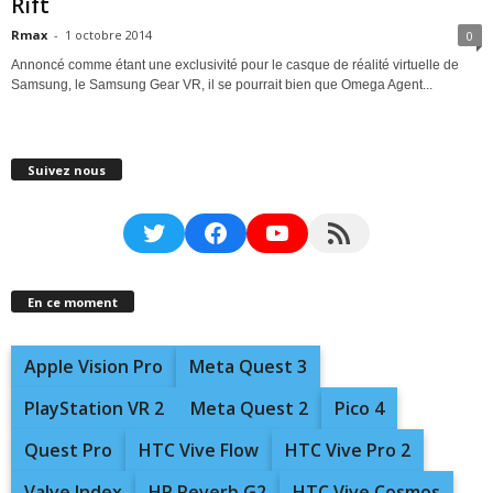
Rift
Rmax
-
1 octobre 2014
0
Annoncé comme étant une exclusivité pour le casque de réalité virtuelle de
Samsung, le Samsung Gear VR, il se pourrait bien que Omega Agent...
Suivez nous
Twitter
Facebook
YouTube
RSS Feed
En ce moment
Apple Vision Pro
Meta Quest 3
PlayStation VR 2
Meta Quest 2
Pico 4
Quest Pro
HTC Vive Flow
HTC Vive Pro 2
Valve Index
HP Reverb G2
HTC Vive Cosmos