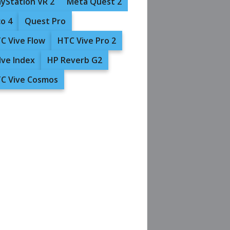
ayStation VR 2
Meta Quest 2
co 4
Quest Pro
C Vive Flow
HTC Vive Pro 2
lve Index
HP Reverb G2
C Vive Cosmos