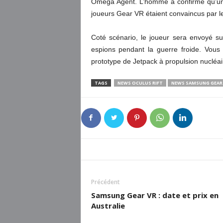
Omega Agent. L’homme a confirmé qu’une 
joueurs Gear VR étaient convaincus par le
Coté scénario, le joueur sera envoyé su
espions pendant la guerre froide. Vous
prototype de Jetpack à propulsion nucléai
TAGS
NEWS OCULUS RIFT
NEWS SAMSUNG GEAR
Précédent
Samsung Gear VR : date et prix en
Australie