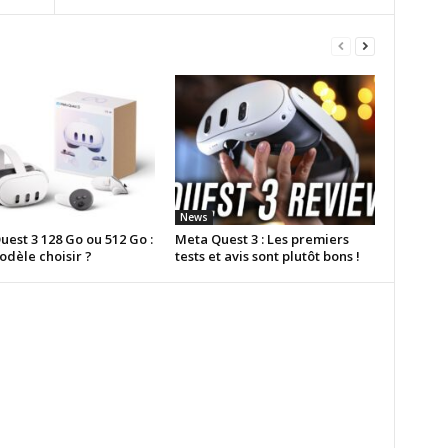
News
est 3 128 Go ou 512 Go :
Meta Quest 3 : Les premiers
odèle choisir ?
tests et avis sont plutôt bons !