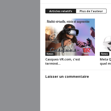
Articles relatifs
Plus de l'auteur
News
News
Casques-VR.com, c’est
Meta Qu
terminé…
quel m
Laisser un commentaire