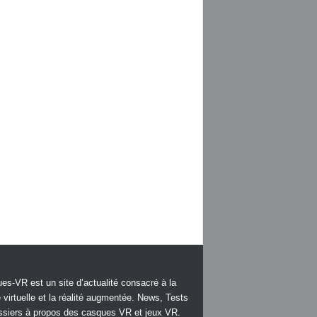
es-VR est un site d’actualité consacré à la
é virtuelle et la réalité augmentée. News, Tests
ssiers à propos des casques VR et jeux VR.