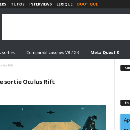
ERS
TUTOS
INTERVIEWS
LEXIQUE
BOUTIQUE
 sorties
Comparatif casques VR / XR
Meta Quest 3
culus Rift
Su
 sortie Oculus Rift
En
Ap