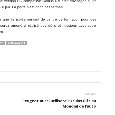
version PC compatible Oculus Rift était envisagée si les
ur jeu. La porte n’est donc pas fermée.
r une île isolée servant de centre de formation pour des
 serez amené à réalisé des défis et missions avec votre
re.
 VR
OMEGA AGENT
Suivant
Peugeot aussi utilisera l’Oculus Rift au
Mondial de l’auto