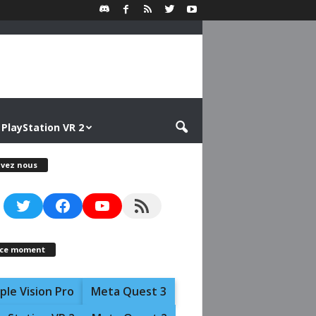
PlayStation VR 2
ivez nous
Twitter
Facebook
YouTube
RSS Feed
 ce moment
ple Vision Pro
Meta Quest 3