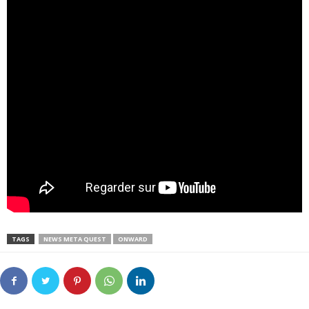
TAGS
NEWS META QUEST
ONWARD