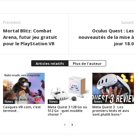
Précédent
Suivant
Mortal Blitz: Combat
Oculus Quest : Les
Arena, futur jeu gratuit
nouveautés de la mise à
pour le PlayStation VR
jour 18.0
Articles relatifs
Plus de l'auteur
News
News
News
Casques-VR.com, c’est
Meta Quest 3 128 Go ou
Meta Quest 3 : Les
terminé…
512 Go : quel modèle
premiers tests et avis
choisir ?
sont plutôt bons !