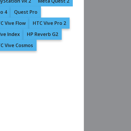
ayStation VR 2
Meta Quest 2
co 4
Quest Pro
C Vive Flow
HTC Vive Pro 2
lve Index
HP Reverb G2
C Vive Cosmos