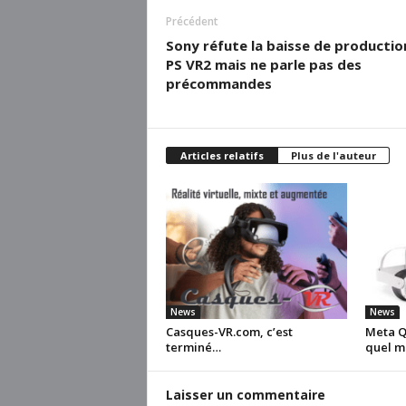
Précédent
Sony réfute la baisse de productio
PS VR2 mais ne parle pas des
précommandes
Articles relatifs
Plus de l'auteur
News
News
Casques-VR.com, c’est
Meta Qu
terminé…
quel m
Laisser un commentaire