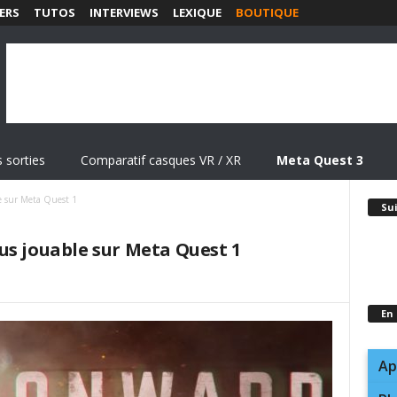
ERS
TUTOS
INTERVIEWS
LEXIQUE
BOUTIQUE
 sorties
Comparatif casques VR / XR
Meta Quest 3
e sur Meta Quest 1
Su
us jouable sur Meta Quest 1
En
Ap