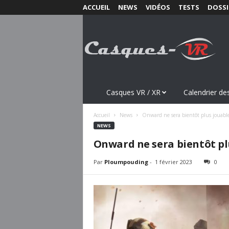
ACCUEIL
NEWS
VIDÉOS
TESTS
DOSSI
C
a
s
q
u
e
s
Casques VR / XR
Calendrier des
-
V
Accueil
News
Onward ne sera bientôt plus jouabl
R
NEWS
.
Onward ne sera bientôt pl
c
o
Par
Ploumpouding
-
1 février 2023
0
m