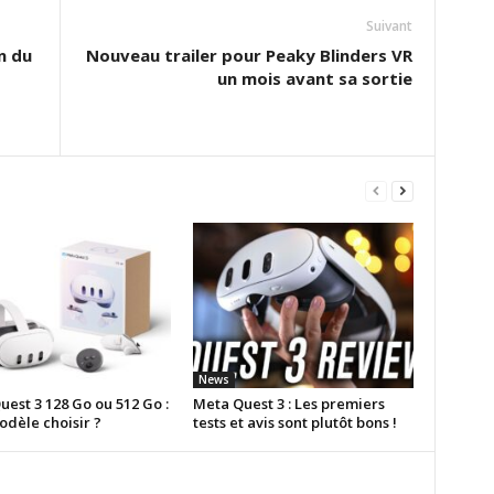
Suivant
n du
Nouveau trailer pour Peaky Blinders VR
un mois avant sa sortie
News
est 3 128 Go ou 512 Go :
Meta Quest 3 : Les premiers
odèle choisir ?
tests et avis sont plutôt bons !