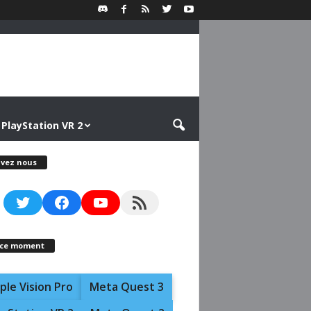
PlayStation VR 2
ivez nous
Twitter
Facebook
YouTube
RSS Feed
 ce moment
ple Vision Pro
Meta Quest 3