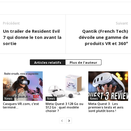
Précédent
Suivant
Un trailer de Resident Evil
Qantik (French Tech)
7 qui donne le ton avant la
dévoile une gamme de
sortie
produits VR et 360°
Articles relatifs
Plus de l'auteur
News
News
News
Casques-VR.com, c’est
Meta Quest 3 128 Go ou
Meta Quest 3 : Les
terminé…
512 Go : quel modèle
premiers tests et avis
choisir ?
sont plutôt bons !