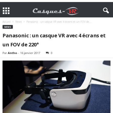
Accueil
News
Panasonic : un casque VR avec 4 écrans et un FOV de...
NEWS
Panasonic : un casque VR avec 4 écrans et
un FOV de 220°
Par
Antho
-
16 janvier 2017
0