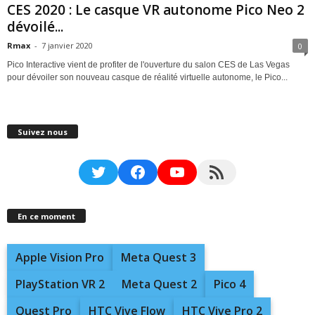
CES 2020 : Le casque VR autonome Pico Neo 2
dévoilé...
Rmax
-
7 janvier 2020
0
Pico Interactive vient de profiter de l'ouverture du salon CES de Las Vegas
pour dévoiler son nouveau casque de réalité virtuelle autonome, le Pico...
Suivez nous
Twitter
Facebook
YouTube
RSS Feed
En ce moment
Apple Vision Pro
Meta Quest 3
PlayStation VR 2
Meta Quest 2
Pico 4
Quest Pro
HTC Vive Flow
HTC Vive Pro 2