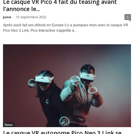
Le casque VR Pico 4 fait du teasing avant
l’annonce le...
June
-
13 septembre 2022
0
Après avoir fait ses débuts en Europe il y a quelques mois avec le casque VR
Pico Neo 3 Link, Pico Interactive s'apprête à...
News
Le casque VR autonome Pico Neo 3 Link se