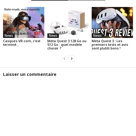
News
News
News
Casques-VR.com, c’est
Meta Quest 3 128 Go ou
Meta Quest 3 : Les
terminé…
512 Go : quel modèle
premiers tests et avis
choisir ?
sont plutôt bons !
Laisser un commentaire