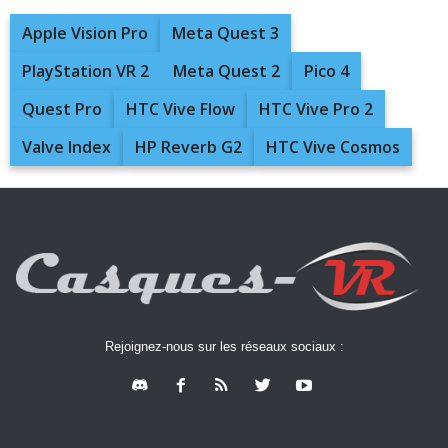
Apple Vision Pro
Meta Quest 3
PlayStation VR 2
Meta Quest 2
Pico 4
Quest Pro
HTC Vive Flow
HTC Vive Pro 2
Valve Index
HP Reverb G2
HTC Vive Cosmos
Rejoignez-nous sur les réseaux sociaux :