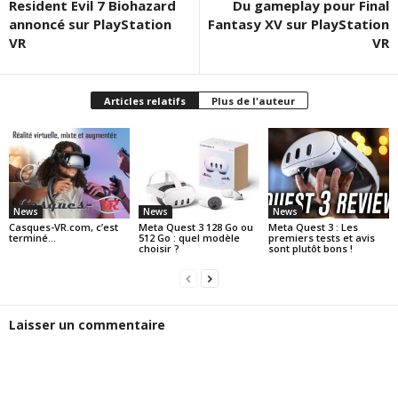
Resident Evil 7 Biohazard
Du gameplay pour Final
annoncé sur PlayStation
Fantasy XV sur PlayStation
VR
VR
Articles relatifs
Plus de l'auteur
News
News
News
Casques-VR.com, c’est
Meta Quest 3 128 Go ou
Meta Quest 3 : Les
terminé…
512 Go : quel modèle
premiers tests et avis
choisir ?
sont plutôt bons !
Laisser un commentaire