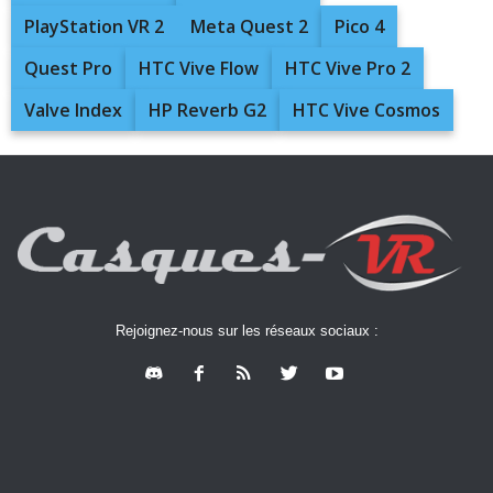
PlayStation VR 2
Meta Quest 2
Pico 4
Quest Pro
HTC Vive Flow
HTC Vive Pro 2
Valve Index
HP Reverb G2
HTC Vive Cosmos
Rejoignez-nous sur les réseaux sociaux :