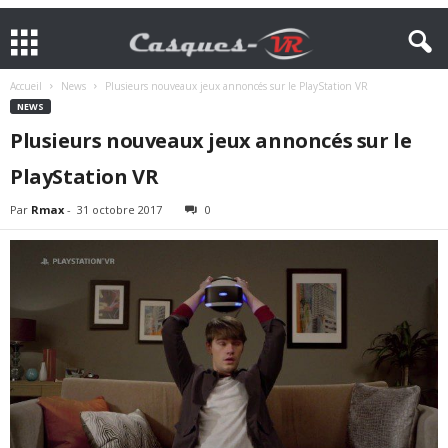
Accueil
News
Plusieurs nouveaux jeux annoncés sur le PlayStation VR
NEWS
Plusieurs nouveaux jeux annoncés sur le
PlayStation VR
Par
Rmax
-
31 octobre 2017
0