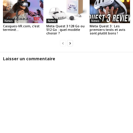
News
News
News
Casques-VR.com, c’est
Meta Quest 3 128 Go ou
Meta Quest 3 : Les
terminé…
512 Go : quel modèle
premiers tests et avis
choisir ?
sont plutôt bons !
Laisser un commentaire