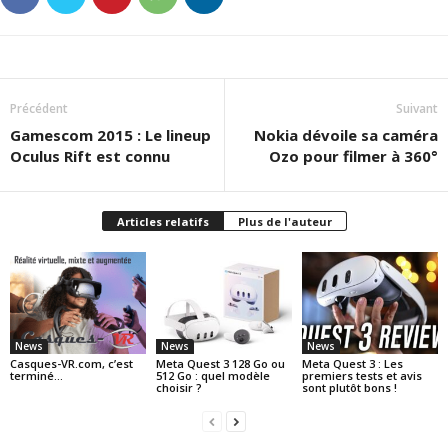
Précédent
Suivant
Gamescom 2015 : Le lineup
Nokia dévoile sa caméra
Oculus Rift est connu
Ozo pour filmer à 360°
Articles relatifs
Plus de l'auteur
News
News
News
Casques-VR.com, c’est
Meta Quest 3 128 Go ou
Meta Quest 3 : Les
terminé…
512 Go : quel modèle
premiers tests et avis
choisir ?
sont plutôt bons !