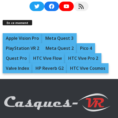
Twitter
Facebook
YouTube
RSS Feed
En ce moment
Apple Vision Pro
Meta Quest 3
PlayStation VR 2
Meta Quest 2
Pico 4
Quest Pro
HTC Vive Flow
HTC Vive Pro 2
Valve Index
HP Reverb G2
HTC Vive Cosmos