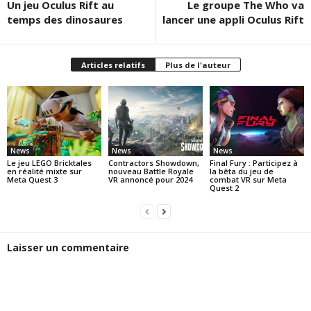
Un jeu Oculus Rift au
Le groupe The Who va
temps des dinosaures
lancer une appli Oculus Rift
Articles relatifs
Plus de l'auteur
News
News
News
Le jeu LEGO Bricktales
Contractors Showdown,
Final Fury : Participez à
en réalité mixte sur
nouveau Battle Royale
la bêta du jeu de
Meta Quest 3
VR annoncé pour 2024
combat VR sur Meta
Quest 2
Laisser un commentaire