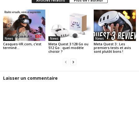
Articles relatifs
Plus de l'auteur
News
News
News
Casques-VR.com, c’est
Meta Quest 3 128 Go ou
Meta Quest 3 : Les
terminé…
512 Go : quel modèle
premiers tests et avis
choisir ?
sont plutôt bons !
Laisser un commentaire