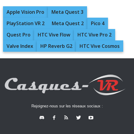
Apple Vision Pro
Meta Quest 3
PlayStation VR 2
Meta Quest 2
Pico 4
Quest Pro
HTC Vive Flow
HTC Vive Pro 2
Valve Index
HP Reverb G2
HTC Vive Cosmos
Rejoignez-nous sur les réseaux sociaux :