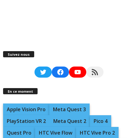
Suivez nous
Twitter
Facebook
YouTube
RSS Feed
En ce moment
Apple Vision Pro
Meta Quest 3
PlayStation VR 2
Meta Quest 2
Pico 4
Quest Pro
HTC Vive Flow
HTC Vive Pro 2