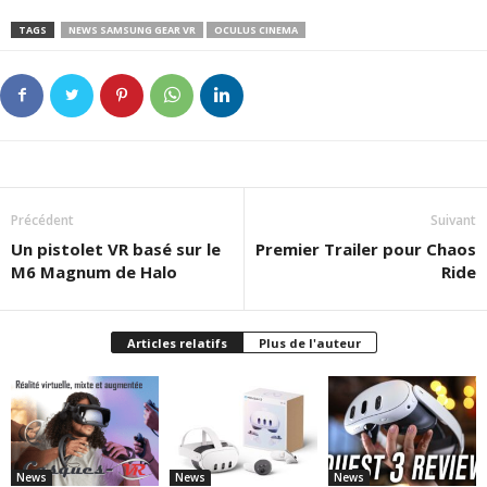
TAGS
NEWS SAMSUNG GEAR VR
OCULUS CINEMA
Précédent
Suivant
Un pistolet VR basé sur le
Premier Trailer pour Chaos
M6 Magnum de Halo
Ride
Articles relatifs
Plus de l'auteur
News
News
News