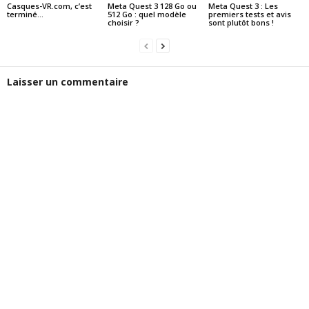
Casques-VR.com, c’est
Meta Quest 3 128 Go ou
Meta Quest 3 : Les
terminé…
512 Go : quel modèle
premiers tests et avis
choisir ?
sont plutôt bons !
Laisser un commentaire