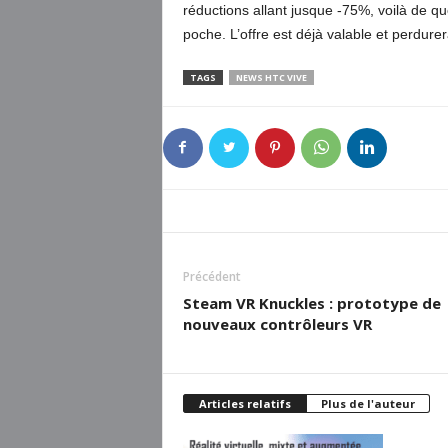
réductions allant jusque -75%, voilà de 
poche. L’offre est déjà valable et perdurera
TAGS
NEWS HTC VIVE
Précédent
Steam VR Knuckles : prototype de
nouveaux contrôleurs VR
Articles relatifs
Plus de l'auteur