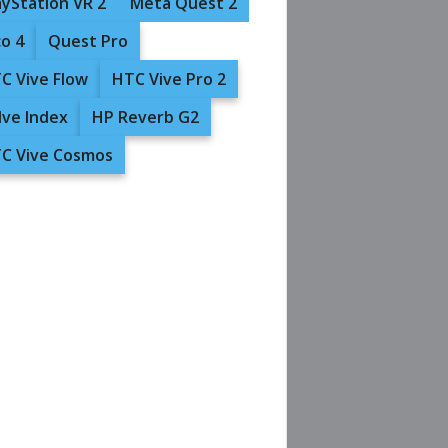
ayStation VR 2
Meta Quest 2
co 4
Quest Pro
C Vive Flow
HTC Vive Pro 2
lve Index
HP Reverb G2
C Vive Cosmos