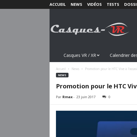
ACCUEIL
NEWS
VIDÉOS
TESTS
DOSSI
C
a
s
q
u
e
s
Casques VR / XR
Calendrier des
-
V
Accueil
News
Promotion pour le HTC Vive à l’occasi
R
NEWS
.
Promotion pour le HTC Vive
c
o
Par
Rmax
-
23 juin 2017
0
m