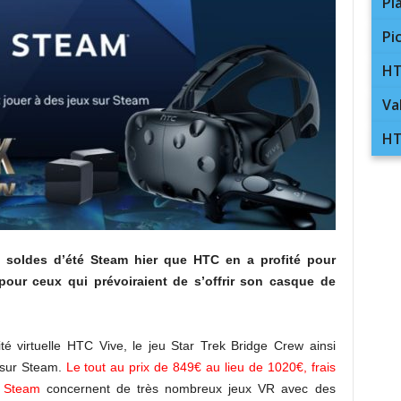
Pl
Pi
HT
Va
HT
s soldes d’été Steam hier que HTC en a profité pour
pour ceux qui prévoiraient de s’offrir son casque de
té virtuelle HTC Vive, le jeu Star Trek Bridge Crew ainsi
 sur Steam.
Le tout au prix de 849€ au lieu de 1020€, frais
s Steam
concernent de très nombreux jeux VR avec des