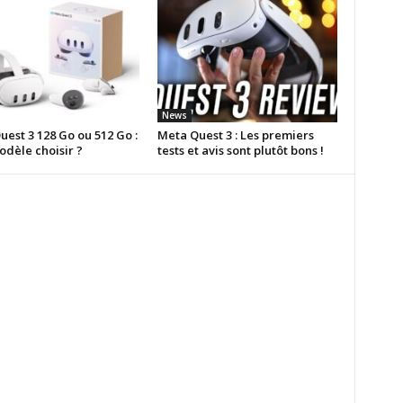
News
est 3 128 Go ou 512 Go :
Meta Quest 3 : Les premiers
odèle choisir ?
tests et avis sont plutôt bons !