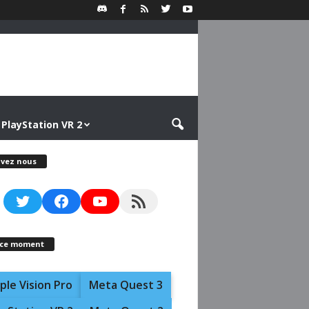
PlayStation VR 2
ivez nous
Twitter
Facebook
YouTube
RSS Feed
 ce moment
ple Vision Pro
Meta Quest 3