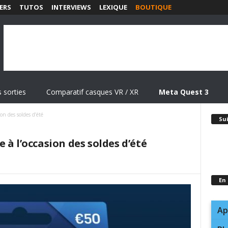
ERS
TUTOS
INTERVIEWS
LEXIQUE
BOUTIQUE
 sorties
Comparatif casques VR / XR
Meta Quest 3
on des soldes d’été
Su
 à l’occasion des soldes d’été
En
Ap