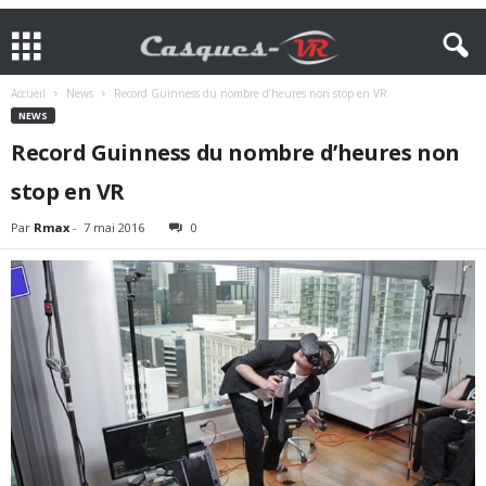
Accueil
News
Record Guinness du nombre d’heures non stop en VR
NEWS
Record Guinness du nombre d’heures non
stop en VR
Par
Rmax
-
7 mai 2016
0