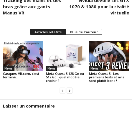
Tracking des mains et des
Nvidia dévoile ses GTX
bras grâce aux gants
1070 & 1080 pour la réalité
Manus VR
virtuelle
Articles relatifs
Plus de l'auteur
News
News
News
Casques-VR.com, c’est
Meta Quest 3 128 Go ou
Meta Quest 3 : Les
terminé…
512 Go : quel modèle
premiers tests et avis
choisir ?
sont plutôt bons !
Laisser un commentaire