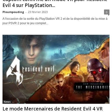
Evil 4 sur PlayStation...
Ploumpouding
-
23 février 2023
0
A l'occasion de la sortie du PlayStation VR 2 et de la disponibilité de la mise à
jour PSVR 2 pour le jeu complet...
News
Le mode Mercenaires de Resident Evil 4 VR