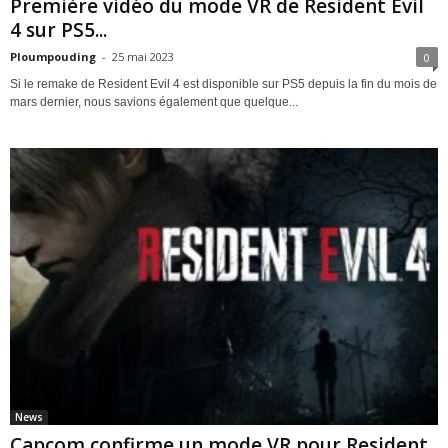
Première vidéo du mode VR de Resident Evil
4 sur PS5...
Ploumpouding
-
25 mai 2023
0
Si le remake de Resident Evil 4 est disponible sur PS5 depuis la fin du mois de
mars dernier, nous savions également que quelque...
News
Capcom confirme un mode VR pour Resident