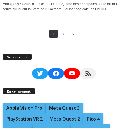
Amis possesseurs d'un Oculus Quest 2, l'une des principales sortie du mois
arrive sur l'Oculus Store ce 21 octobre. Laissant de côté les Oculus...
1
2
Suivez nous
Twitter
Facebook
YouTube
RSS Feed
En ce moment
Apple Vision Pro
Meta Quest 3
PlayStation VR 2
Meta Quest 2
Pico 4