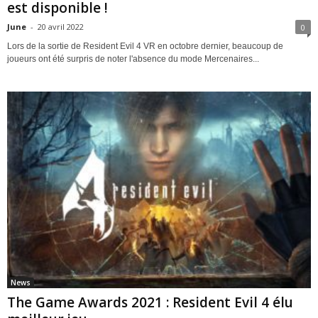
est disponible !
June
-
20 avril 2022
0
Lors de la sortie de Resident Evil 4 VR en octobre dernier, beaucoup de
joueurs ont été surpris de noter l'absence du mode Mercenaires...
News
The Game Awards 2021 : Resident Evil 4 élu