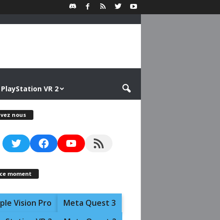
PlayStation VR 2
ivez nous
Twitter
Facebook
YouTube
RSS Feed
 ce moment
ple Vision Pro
Meta Quest 3