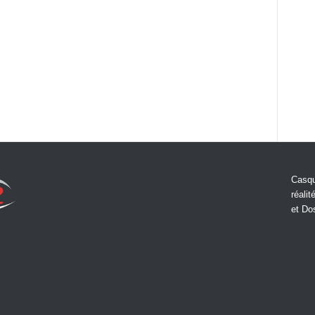
Casqu
réalit
et Do