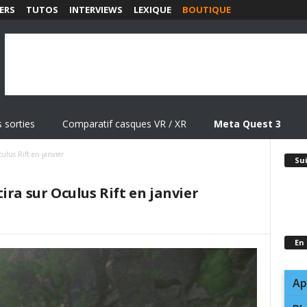
ERS
TUTOS
INTERVIEWS
LEXIQUE
BOUTIQUE
 sorties
Comparatif casques VR / XR
Meta Quest 3
ulus Rift en janvier
Su
ira sur Oculus Rift en janvier
En
Ap