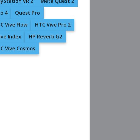
ayStation VR 2
Meta Quest 2
co 4
Quest Pro
C Vive Flow
HTC Vive Pro 2
lve Index
HP Reverb G2
C Vive Cosmos