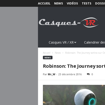
ACCUEIL
NEWS
VIDÉOS
TESTS
DOSSI
C
a
s
q
u
e
s
Casques VR / XR
Calendrier des
-
V
Accueil
News
Robinson: The Journey sortira sur Oc
R
NEWS
.
Robinson: The Journey sort
c
o
Par
Mr_W
-
23 décembre 2016
0
m