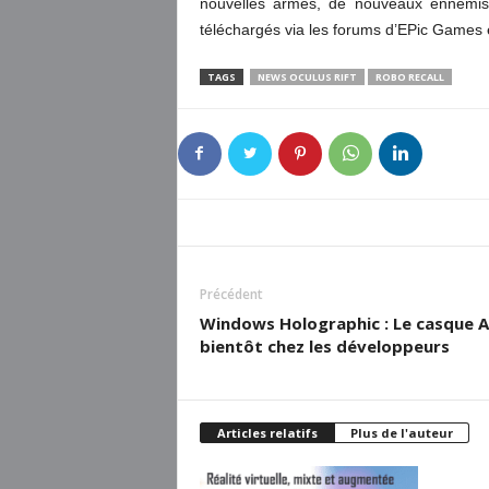
nouvelles armes, de nouveaux ennemis
téléchargés via les forums d’EPic Games
TAGS
NEWS OCULUS RIFT
ROBO RECALL
Précédent
Windows Holographic : Le casque A
bientôt chez les développeurs
Articles relatifs
Plus de l'auteur