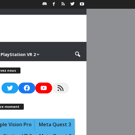
PlayStation VR 2
ivez nous
Twitter
Facebook
YouTube
RSS Feed
 ce moment
ple Vision Pro
Meta Quest 3