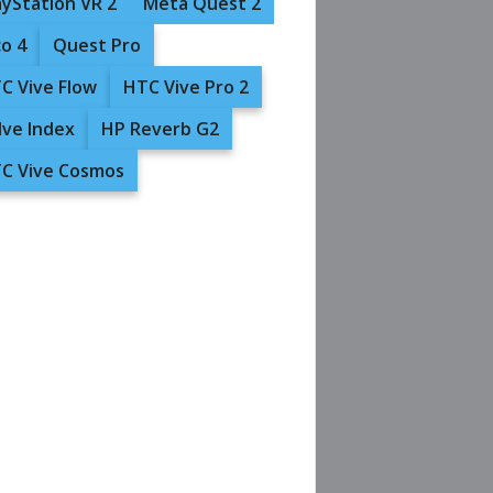
ayStation VR 2
Meta Quest 2
co 4
Quest Pro
C Vive Flow
HTC Vive Pro 2
lve Index
HP Reverb G2
C Vive Cosmos