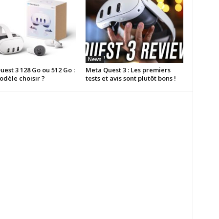
News
est 3 128 Go ou 512 Go :
Meta Quest 3 : Les premiers
odèle choisir ?
tests et avis sont plutôt bons !