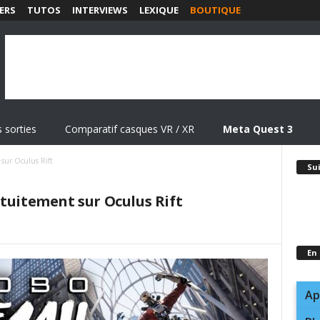
ERS
TUTOS
INTERVIEWS
LEXIQUE
BOUTIQUE
 sorties
Comparatif casques VR / XR
Meta Quest 3
 sur Oculus Rift
Su
tuitement sur Oculus Rift
En
Ap