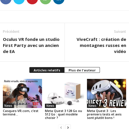
Précédent
Suivant
Oculus VR fonde un studio
ViveCraft : création de
First Party avec un ancien
montagnes russes en
de EA
vidéo
Articles relatifs
Plus de l'auteur
News
News
News
Casques-VR.com, c’est
Meta Quest 3 128 Go ou
Meta Quest 3 : Les
terminé…
512 Go : quel modèle
premiers tests et avis
choisir ?
sont plutôt bons !