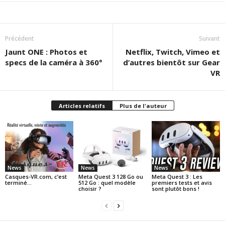
Précédent
Suivant
Jaunt ONE : Photos et
Netflix, Twitch, Vimeo et
specs de la caméra à 360°
d’autres bientôt sur Gear
VR
Articles relatifs
Plus de l'auteur
News
News
News
Casques-VR.com, c’est
Meta Quest 3 128 Go ou
Meta Quest 3 : Les
terminé…
512 Go : quel modèle
premiers tests et avis
choisir ?
sont plutôt bons !