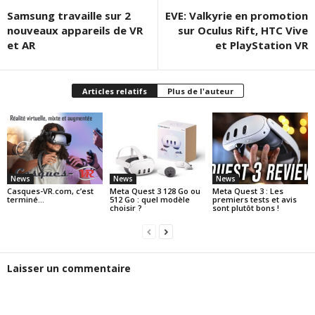
Samsung travaille sur 2
EVE: Valkyrie en promotion
nouveaux appareils de VR
sur Oculus Rift, HTC Vive
et AR
et PlayStation VR
Articles relatifs
Plus de l'auteur
News
News
News
Casques-VR.com, c’est
Meta Quest 3 128 Go ou
Meta Quest 3 : Les
terminé…
512 Go : quel modèle
premiers tests et avis
choisir ?
sont plutôt bons !
Laisser un commentaire