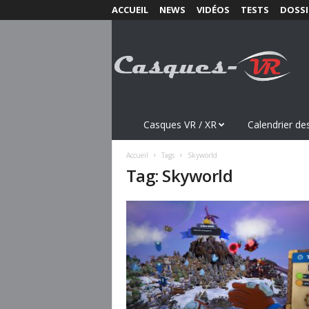
ACCUEIL
NEWS
VIDÉOS
TESTS
DOSSI
C
a
s
q
u
e
s
Casques VR / XR
Calendrier des
-
V
Accueil
Tags
Skyworld
R
Tag: Skyworld
.
c
o
m