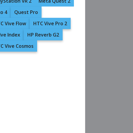
ayStation VR 2
Meta Quest 2
co 4
Quest Pro
C Vive Flow
HTC Vive Pro 2
lve Index
HP Reverb G2
C Vive Cosmos