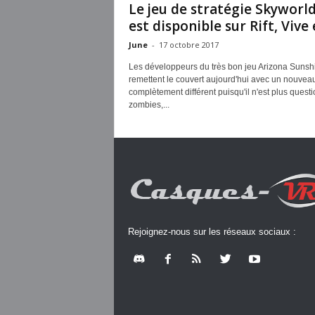
Le jeu de stratégie Skyworl
est disponible sur Rift, Vive e
June
-
17 octobre 2017
Les développeurs du très bon jeu Arizona Sunsh
remettent le couvert aujourd'hui avec un nouveau 
complètement différent puisqu'il n'est plus quest
zombies,...
Rejoignez-nous sur les réseaux sociaux :