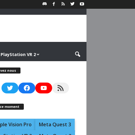
PlayStation VR 2
ivez nous
Twitter
Facebook
YouTube
RSS Feed
 ce moment
ple Vision Pro
Meta Quest 3