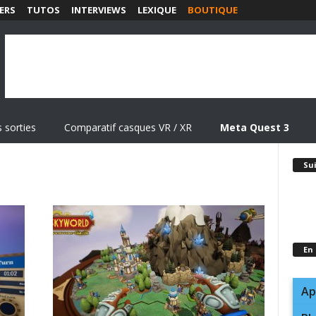
ERS
TUTOS
INTERVIEWS
LEXIQUE
BOUTIQUE
 sorties
Comparatif casques VR / XR
Meta Quest 3
Su
En
Ap