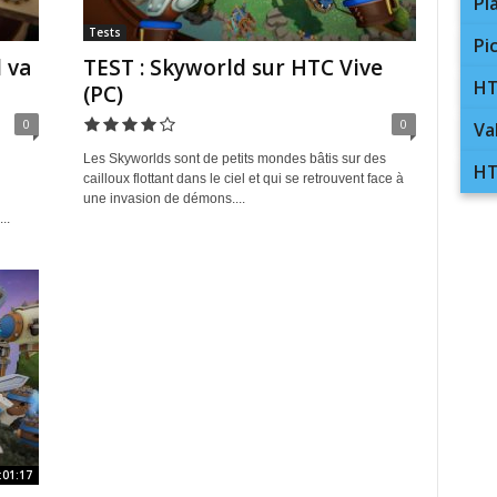
Pl
Tests
Pi
 va
TEST : Skyworld sur HTC Vive
HT
(PC)
0
0
Va
Les Skyworlds sont de petits mondes bâtis sur des
HT
cailloux flottant dans le ciel et qui se retrouvent face à
une invasion de démons....
..
:01:17