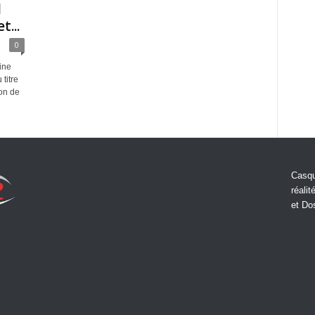
d
t...
0
ine
titre
ion de
Casqu
réalit
et Do