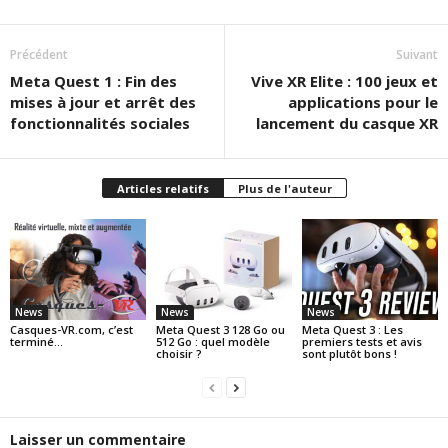
Précédent
Suivant
Meta Quest 1 : Fin des
Vive XR Elite : 100 jeux et
mises à jour et arrêt des
applications pour le
fonctionnalités sociales
lancement du casque XR
Articles relatifs
Plus de l'auteur
News
News
News
Casques-VR.com, c’est
Meta Quest 3 128 Go ou
Meta Quest 3 : Les
terminé…
512 Go : quel modèle
premiers tests et avis
choisir ?
sont plutôt bons !
Laisser un commentaire