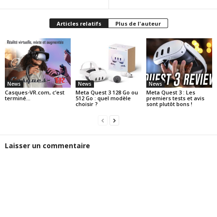
Articles relatifs
Plus de l'auteur
News
News
News
Casques-VR.com, c’est
Meta Quest 3 128 Go ou
Meta Quest 3 : Les
terminé…
512 Go : quel modèle
premiers tests et avis
choisir ?
sont plutôt bons !
Laisser un commentaire