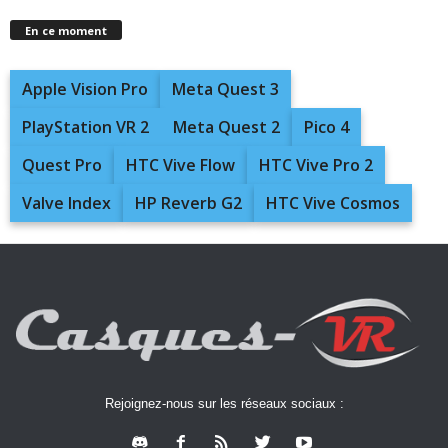
En ce moment
Apple Vision Pro
Meta Quest 3
PlayStation VR 2
Meta Quest 2
Pico 4
Quest Pro
HTC Vive Flow
HTC Vive Pro 2
Valve Index
HP Reverb G2
HTC Vive Cosmos
Rejoignez-nous sur les réseaux sociaux :