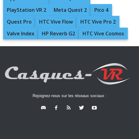
PlayStation VR 2
Meta Quest 2
Pico 4
Quest Pro
HTC Vive Flow
HTC Vive Pro 2
Valve Index
HP Reverb G2
HTC Vive Cosmos
Rejoignez-nous sur les réseaux sociaux :