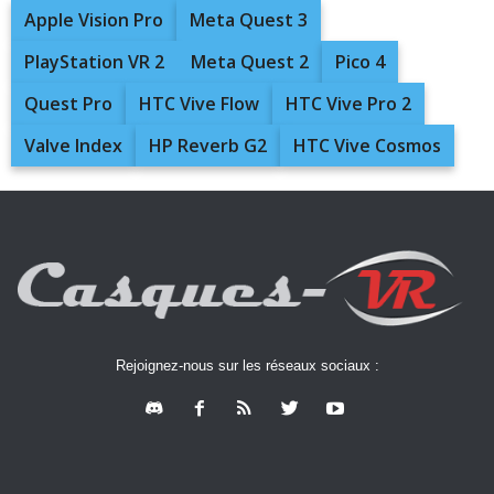
Apple Vision Pro
Meta Quest 3
PlayStation VR 2
Meta Quest 2
Pico 4
Quest Pro
HTC Vive Flow
HTC Vive Pro 2
Valve Index
HP Reverb G2
HTC Vive Cosmos
Rejoignez-nous sur les réseaux sociaux :