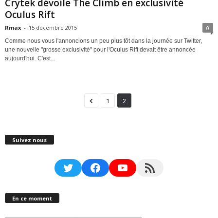
Crytek dévoile The Climb en exclusivité
Oculus Rift
Rmax
-
15 décembre 2015
0
Comme nous vous l'annoncions un peu plus tôt dans la journée sur Twitter,
une nouvelle "grosse exclusivité" pour l'Oculus Rift devait être annoncée
aujourd'hui. C'est...
1
2
Suivez nous
Twitter
Facebook
YouTube
RSS Feed
En ce moment