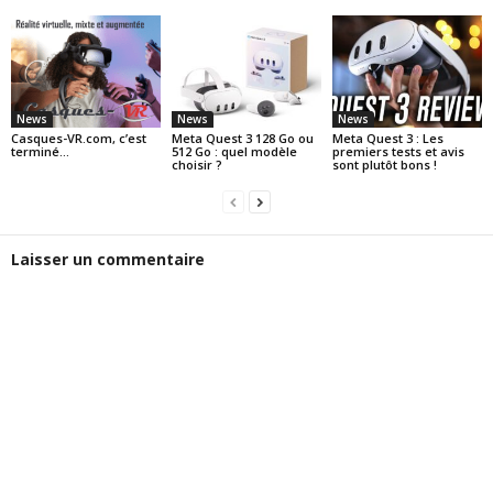
News
News
News
Casques-VR.com, c’est
Meta Quest 3 128 Go ou
Meta Quest 3 : Les
terminé…
512 Go : quel modèle
premiers tests et avis
choisir ?
sont plutôt bons !
Laisser un commentaire