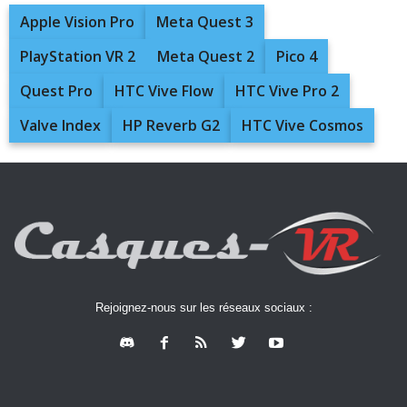
Apple Vision Pro
Meta Quest 3
PlayStation VR 2
Meta Quest 2
Pico 4
Quest Pro
HTC Vive Flow
HTC Vive Pro 2
Valve Index
HP Reverb G2
HTC Vive Cosmos
Rejoignez-nous sur les réseaux sociaux :