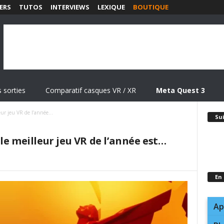
ERS
TUTOS
INTERVIEWS
LEXIQUE
BOUTIQUE
 sorties
Comparatif casques VR / XR
Meta Quest 3
ur jeu VR de l’année...
Su
le meilleur jeu VR de l’année est…
En
Ap