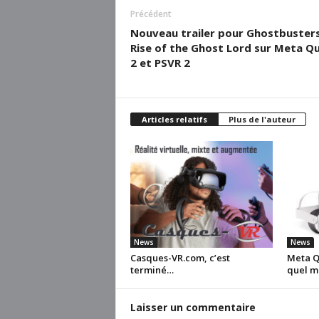
Précédent
Nouveau trailer pour Ghostbusters
Rise of the Ghost Lord sur Meta Q
2 et PSVR 2
Articles relatifs
Plus de l'auteur
News
News
Casques-VR.com, c’est
Meta Qu
terminé…
quel m
Laisser un commentaire