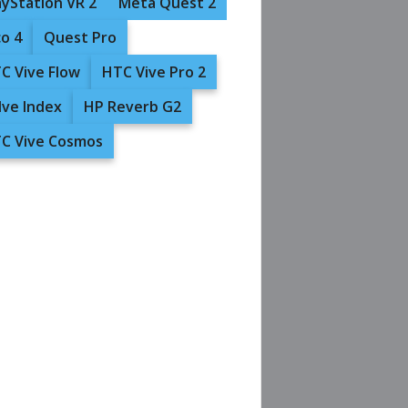
ayStation VR 2
Meta Quest 2
co 4
Quest Pro
C Vive Flow
HTC Vive Pro 2
lve Index
HP Reverb G2
C Vive Cosmos