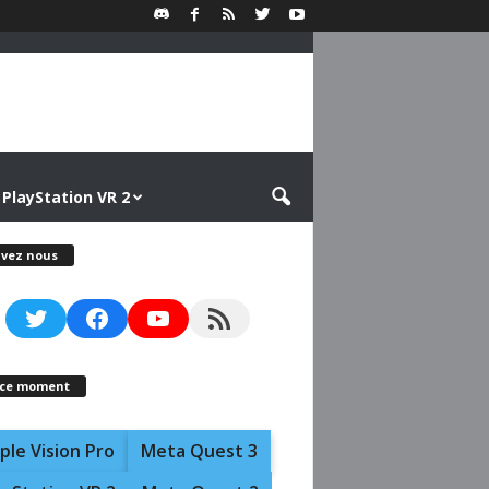
PlayStation VR 2
ivez nous
Twitter
Facebook
YouTube
RSS Feed
 ce moment
ple Vision Pro
Meta Quest 3