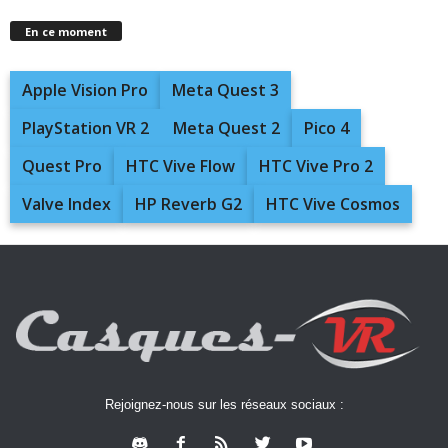
En ce moment
Apple Vision Pro
Meta Quest 3
PlayStation VR 2
Meta Quest 2
Pico 4
Quest Pro
HTC Vive Flow
HTC Vive Pro 2
Valve Index
HP Reverb G2
HTC Vive Cosmos
Rejoignez-nous sur les réseaux sociaux :