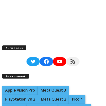
Suivez nous
Twitter
Facebook
YouTube
RSS Feed
En ce moment
Apple Vision Pro
Meta Quest 3
PlayStation VR 2
Meta Quest 2
Pico 4