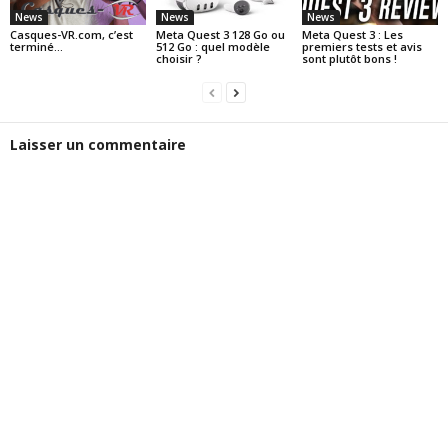
News
News
News
Casques-VR.com, c’est
Meta Quest 3 128 Go ou
Meta Quest 3 : Les
terminé…
512 Go : quel modèle
premiers tests et avis
choisir ?
sont plutôt bons !
Laisser un commentaire