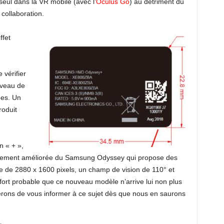
seul dans la VR mobile (avec l’
Oculus Go
) au détriment du
 collaboration.
ffet
vérifier
niveau de
ues. Un
roduit
 « + »,
égèrement améliorée du Samsung Odyssey qui propose des
 de 2880 x 1600 pixels, un champ de vision de 110° et
 fort probable que ce nouveau modèle n’arrive lui non plus
herons de vous informer à ce sujet dès que nous en saurons