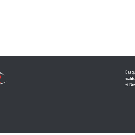
Casqu
réalit
et Do