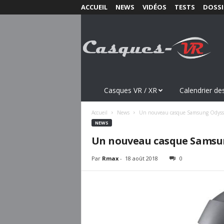
ACCUEIL
NEWS
VIDÉOS
TESTS
DOSSI
C
a
s
q
u
e
s
Casques VR / XR
Calendrier des
-
V
Accueil
News
Un nouveau casque Samsung Odysse
R
NEWS
.
Un nouveau casque Samsu
c
o
Par
Rmax
-
18 août 2018
0
m