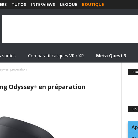
ERS
TUTOS
INTERVIEWS
LEXIQUE
BOUTIQUE
 sorties
Comparatif casques VR / XR
Meta Quest 3
y+ en préparation
Su
ng Odyssey+ en préparation
En
Ap