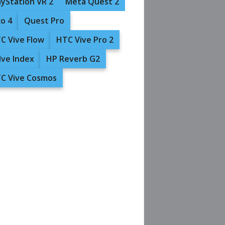
ayStation VR 2
Meta Quest 2
co 4
Quest Pro
C Vive Flow
HTC Vive Pro 2
lve Index
HP Reverb G2
C Vive Cosmos