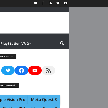
PlayStation VR 2
ivez nous
Twitter
Facebook
YouTube
RSS Feed
 ce moment
ple Vision Pro
Meta Quest 3