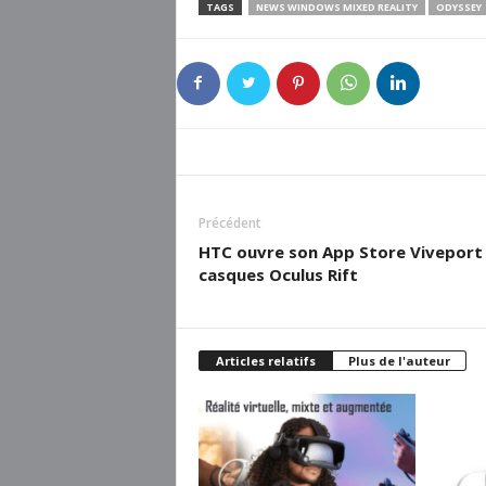
TAGS
NEWS WINDOWS MIXED REALITY
ODYSSEY
Précédent
HTC ouvre son App Store Viveport
casques Oculus Rift
Articles relatifs
Plus de l'auteur