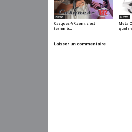
News
News
Casques-VR.com, c’est
Meta Qu
terminé…
quel m
Laisser un commentaire