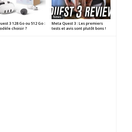
News
est 3 128 Go ou 512 Go :
Meta Quest 3 : Les premiers
odèle choisir ?
tests et avis sont plutôt bons !