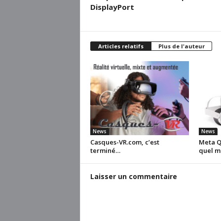
DisplayPort
Articles relatifs
Plus de l'auteur
News
News
Casques-VR.com, c’est
Meta Qu
terminé…
quel m
Laisser un commentaire