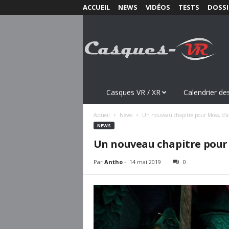
ACCUEIL
NEWS
VIDÉOS
TESTS
DOSSI
C
a
s
q
u
e
s
Casques VR / XR
Calendrier des
-
V
Accueil
News
Un nouveau chapitre pour Moss, d’
R
NEWS
.
Un nouveau chapitre pour 
c
o
Par
Antho
-
14 mai 2019
0
m