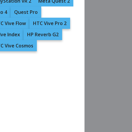
ayStation VR 2
Meta Quest 2
co 4
Quest Pro
C Vive Flow
HTC Vive Pro 2
lve Index
HP Reverb G2
C Vive Cosmos