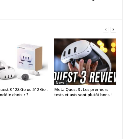
News
est 3 128 Go ou 512 Go :
Meta Quest 3 : Les premiers
odèle choisir ?
tests et avis sont plutôt bons !