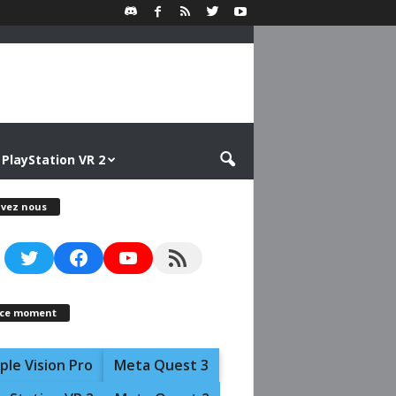
PlayStation VR 2
ivez nous
Twitter
Facebook
YouTube
RSS Feed
 ce moment
ple Vision Pro
Meta Quest 3