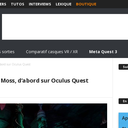
ERS
TUTOS
INTERVIEWS
LEXIQUE
BOUTIQUE
 sorties
Comparatif casques VR / XR
Meta Quest 3
abord sur Oculus Quest
Su
Moss, d’abord sur Oculus Quest
En
Ap