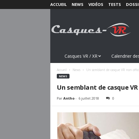
ACCUEIL
NEWS
VIDÉOS
TESTS
DOSSI
C
a
s
q
u
e
s
Casques VR / XR
Calendrier des
-
V
Accueil
News
Un semblant de casque VR non offic
R
NEWS
.
Un semblant de casque VR 
c
o
Par
Antho
-
6 juillet 2018
0
m