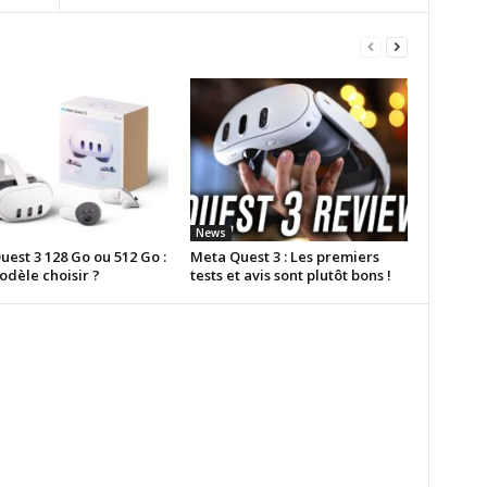
News
est 3 128 Go ou 512 Go :
Meta Quest 3 : Les premiers
odèle choisir ?
tests et avis sont plutôt bons !