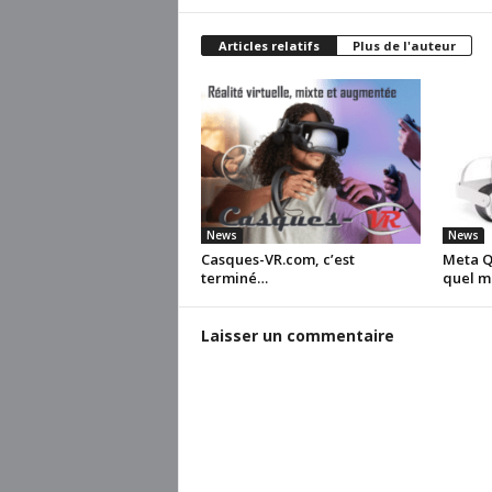
Articles relatifs
Plus de l'auteur
News
News
Casques-VR.com, c’est
Meta Qu
terminé…
quel m
Laisser un commentaire