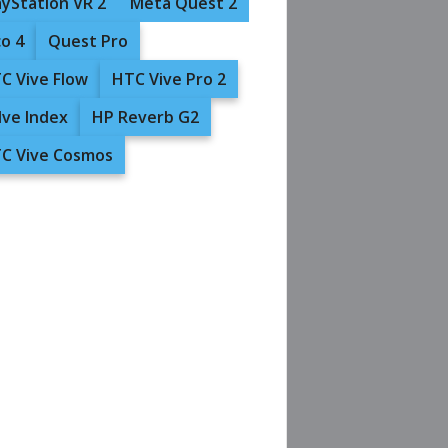
ayStation VR 2
Meta Quest 2
co 4
Quest Pro
C Vive Flow
HTC Vive Pro 2
lve Index
HP Reverb G2
C Vive Cosmos