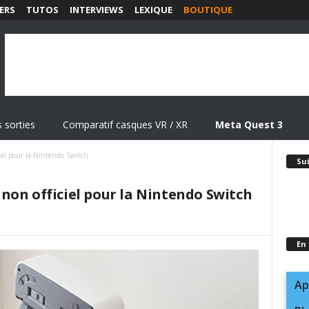
ERS
TUTOS
INTERVIEWS
LEXIQUE
BOUTIQUE
 sorties
Comparatif casques VR / XR
Meta Quest 3
iel pour la Nintendo Switch
Su
non officiel pour la Nintendo Switch
En
Ap