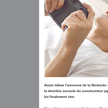
Avant même l’annonce de la Nintendo 
la dernière console du constructeur japo
fut finalement rien.