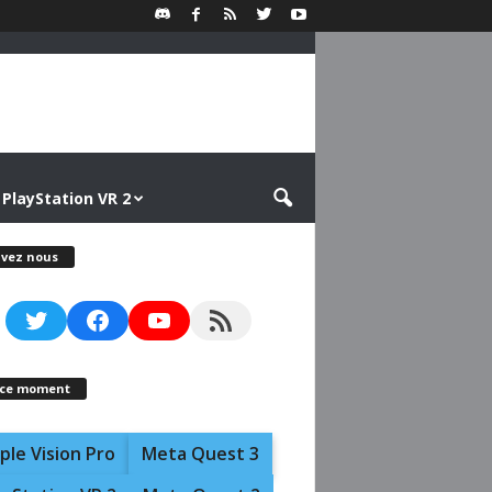
PlayStation VR 2
ivez nous
Twitter
Facebook
YouTube
RSS Feed
 ce moment
ple Vision Pro
Meta Quest 3