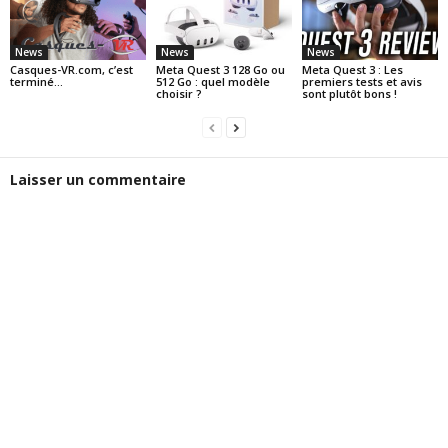
News
News
News
Casques-VR.com, c’est
Meta Quest 3 128 Go ou
Meta Quest 3 : Les
terminé…
512 Go : quel modèle
premiers tests et avis
choisir ?
sont plutôt bons !
Laisser un commentaire