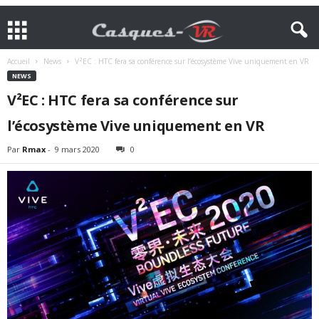
Accueil
News
V²EC : HTC fera sa conférence sur l’écosystème Vive uniquement en VR
NEWS
V²EC : HTC fera sa conférence sur
l’écosystème Vive uniquement en VR
Par
Rmax
-
9 mars 2020
0