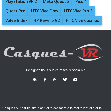
PlayStation VR 2
Meta Quest 2
Pico 4
Quest Pro
HTC Vive Flow
HTC Vive Pro 2
Valve Index
HP Reverb G2
HTC Vive Cosmos
Rejoignez-nous sur les réseaux sociaux :
Casques-VR est un site d’actualité consacré à la réalité virtuelle et la