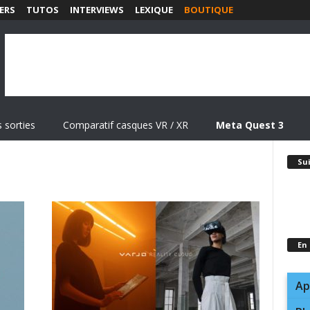
ERS
TUTOS
INTERVIEWS
LEXIQUE
BOUTIQUE
 sorties
Comparatif casques VR / XR
Meta Quest 3
Su
En
Ap