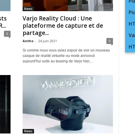
Pl
News
Pi
sts
Varjo Reality Cloud : Une
HT
..
plateforme de capture et de
partage...
0
Va
Antho
-
24 juin 2021
0
HT
Si comme nous vous aviez espoir de voir un nouveau
casque de réalité virtuelle ou mixte annoncé
aujourd'hui suite au teasing de Varjo hier,...
News