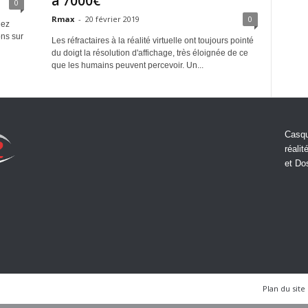
à 7000€
0
Rmax
-
20 février 2019
0
nez
ons sur
Les réfractaires à la réalité virtuelle ont toujours pointé
du doigt la résolution d'affichage, très éloignée de ce
que les humains peuvent percevoir. Un...
Casqu
réalit
et Do
Plan du site