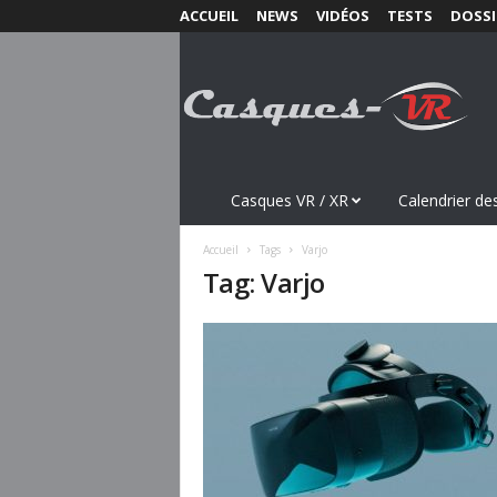
ACCUEIL
NEWS
VIDÉOS
TESTS
DOSSI
C
a
s
q
u
e
s
Casques VR / XR
Calendrier des
-
V
Accueil
Tags
Varjo
R
Tag: Varjo
.
c
o
m