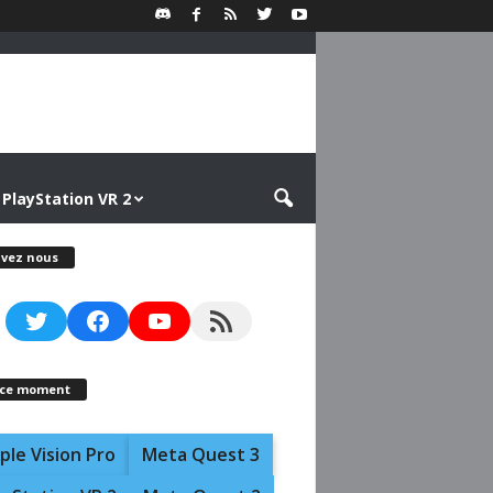
PlayStation VR 2
ivez nous
Twitter
Facebook
YouTube
RSS Feed
 ce moment
ple Vision Pro
Meta Quest 3