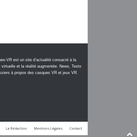
es-VR est un site d’actualité consacré à la
é virtuelle et la réalité augmentée. News, Tests
ssiers à propos des casques VR et jeux VR.
La Rédaction
Mentions Légales
Contact