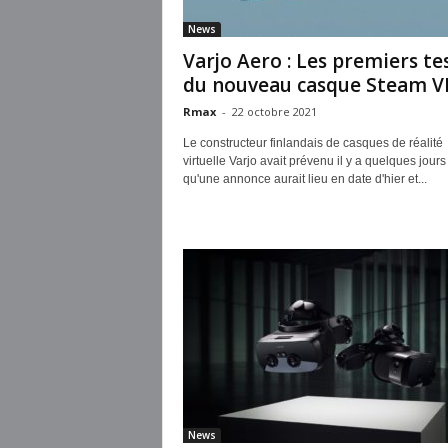
News
Varjo Aero : Les premiers te
du nouveau casque Steam VR.
Rmax
-
22 octobre 2021
Le constructeur finlandais de casques de réalité
virtuelle Varjo avait prévenu il y a quelques jours
qu'une annonce aurait lieu en date d'hier et...
News