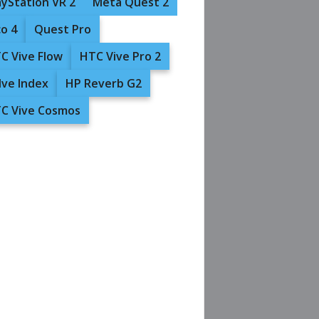
ayStation VR 2
Meta Quest 2
co 4
Quest Pro
C Vive Flow
HTC Vive Pro 2
lve Index
HP Reverb G2
C Vive Cosmos