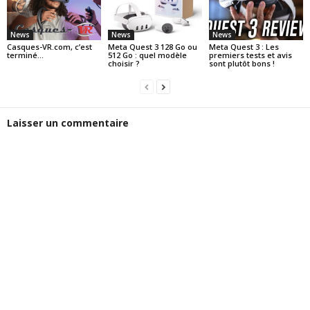
News
News
News
Casques-VR.com, c’est
Meta Quest 3 128 Go ou
Meta Quest 3 : Les
terminé…
512 Go : quel modèle
premiers tests et avis
choisir ?
sont plutôt bons !
Laisser un commentaire