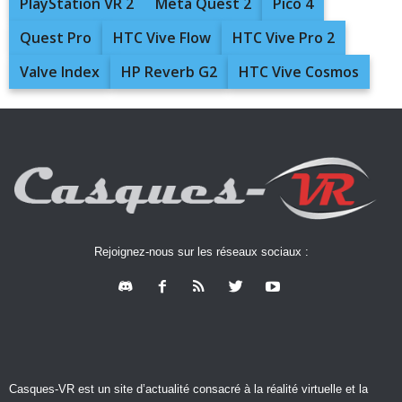
PlayStation VR 2
Meta Quest 2
Pico 4
Quest Pro
HTC Vive Flow
HTC Vive Pro 2
Valve Index
HP Reverb G2
HTC Vive Cosmos
Rejoignez-nous sur les réseaux sociaux :
Casques-VR est un site d’actualité consacré à la réalité virtuelle et la