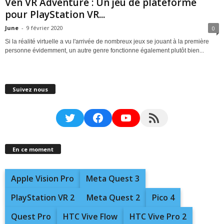
Ven VR Adventure : Un jeu de plateforme
pour PlayStation VR...
June
-
9 février 2020
0
Si la réalité virtuelle a vu l'arrivée de nombreux jeux se jouant à la première
personne évidemment, un autre genre fonctionne également plutôt bien...
Suivez nous
Twitter
Facebook
YouTube
RSS Feed
En ce moment
Apple Vision Pro
Meta Quest 3
PlayStation VR 2
Meta Quest 2
Pico 4
Quest Pro
HTC Vive Flow
HTC Vive Pro 2