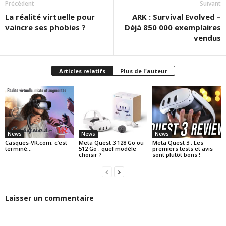
Précédent
Suivant
La réalité virtuelle pour
ARK : Survival Evolved –
vaincre ses phobies ?
Déjà 850 000 exemplaires
vendus
Articles relatifs
Plus de l'auteur
News
News
News
Casques-VR.com, c’est
Meta Quest 3 128 Go ou
Meta Quest 3 : Les
terminé…
512 Go : quel modèle
premiers tests et avis
choisir ?
sont plutôt bons !
Laisser un commentaire