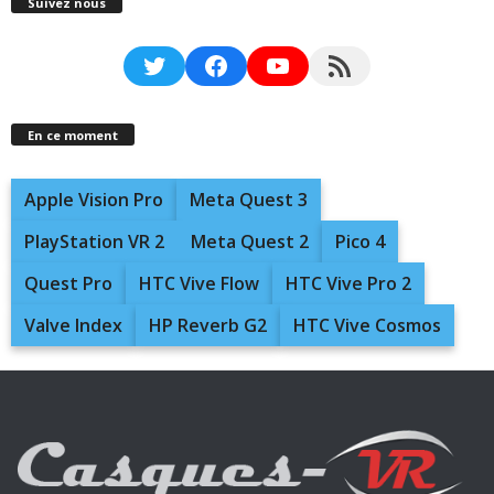
Suivez nous
Twitter
Facebook
YouTube
RSS Feed
En ce moment
Apple Vision Pro
Meta Quest 3
PlayStation VR 2
Meta Quest 2
Pico 4
Quest Pro
HTC Vive Flow
HTC Vive Pro 2
Valve Index
HP Reverb G2
HTC Vive Cosmos