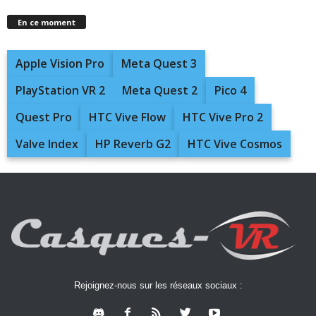
En ce moment
Apple Vision Pro
Meta Quest 3
PlayStation VR 2
Meta Quest 2
Pico 4
Quest Pro
HTC Vive Flow
HTC Vive Pro 2
Valve Index
HP Reverb G2
HTC Vive Cosmos
Rejoignez-nous sur les réseaux sociaux :