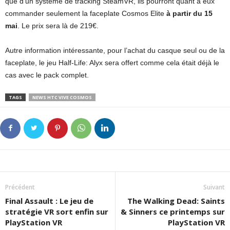
que d’un système de tracking SteamVR, ils pourront quant à eux
commander seulement la faceplate Cosmos Elite
à partir du 15
mai
. Le prix sera là de 219€.
Autre information intéressante, pour l’achat du casque seul ou de la
faceplate, le jeu Half-Life: Alyx sera offert comme cela était déjà le
cas avec le pack complet.
TAGS
NEWS HTC VIVE COSMOS
Précédent
Suivant
Final Assault : Le jeu de
The Walking Dead: Saints
stratégie VR sort enfin sur
& Sinners ce printemps sur
PlayStation VR
PlayStation VR