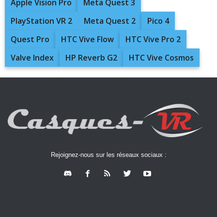
Apple Vision Pro
Meta Quest 3
PlayStation VR 2
Meta Quest 2
Pico 4
Quest Pro
HTC Vive Flow
HTC Vive Pro 2
Valve Index
HP Reverb G2
HTC Vive Cosmos
Rejoignez-nous sur les réseaux sociaux :