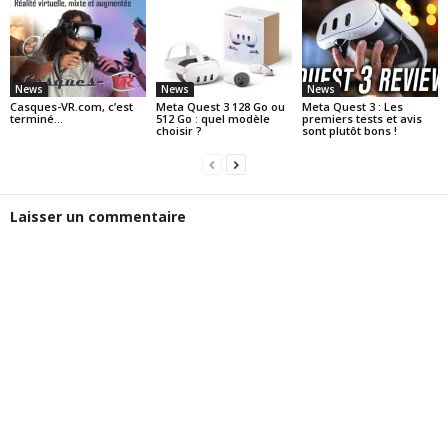
News
News
News
Casques-VR.com, c’est
Meta Quest 3 128 Go ou
Meta Quest 3 : Les
terminé…
512 Go : quel modèle
premiers tests et avis
choisir ?
sont plutôt bons !
Laisser un commentaire