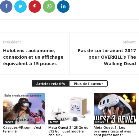
Précédent
Suivant
HoloLens : autonomie,
Pas de sortie avant 2017
connexion et un affichage
pour OVERKILL’s The
équivalent à 15 pouces
Walking Dead
Articles relatifs
Plus de l'auteur
News
News
News
Casques-VR.com, c’est
Meta Quest 3 128 Go ou
Meta Quest 3 : Les
terminé…
512 Go : quel modèle
premiers tests et avis
choisir ?
sont plutôt bons !