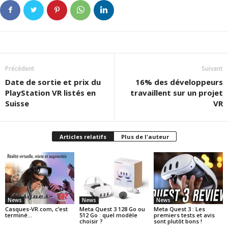
Précédent
Suivant
Date de sortie et prix du
16% des développeurs
PlayStation VR listés en
travaillent sur un projet
Suisse
VR
Articles relatifs
Plus de l'auteur
News
News
News
Casques-VR.com, c’est
Meta Quest 3 128 Go ou
Meta Quest 3 : Les
terminé…
512 Go : quel modèle
premiers tests et avis
choisir ?
sont plutôt bons !