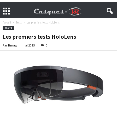
Accueil
Tests
Les premiers tests HoloLens
TESTS
Les premiers tests HoloLens
Par
Rmax
-
1 mai 2015
0