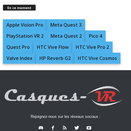
En ce moment
Apple Vision Pro
Meta Quest 3
PlayStation VR 2
Meta Quest 2
Pico 4
Quest Pro
HTC Vive Flow
HTC Vive Pro 2
Valve Index
HP Reverb G2
HTC Vive Cosmos
Rejoignez-nous sur les réseaux sociaux :