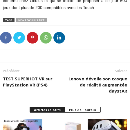
contenu chez Oculus et qui se félicite de proposer à ce jour 500
jeux dont plus de 200 compatibles avec les Touch.
TAGS
NEWS OCULUS RIFT
Précédent
Suivant
TEST SUPERHOT VR sur
Lenovo dévoile son casque
PlayStation VR (PS4)
de réalité augmentée
daystAR
Articles relatifs
Plus de l'auteur