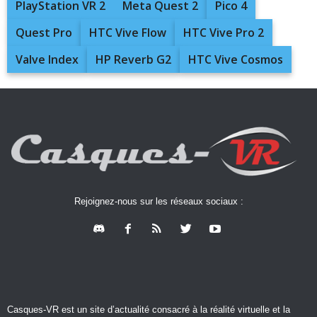
PlayStation VR 2
Meta Quest 2
Pico 4
Quest Pro
HTC Vive Flow
HTC Vive Pro 2
Valve Index
HP Reverb G2
HTC Vive Cosmos
Rejoignez-nous sur les réseaux sociaux :
Casques-VR est un site d’actualité consacré à la réalité virtuelle et la