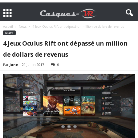
Accueil
News
4 Jeux Oculus Rift ont dépassé un million de dollars de revenus
NEWS
4 Jeux Oculus Rift ont dépassé un million
de dollars de revenus
Par
June
-
21 juillet 2017
0