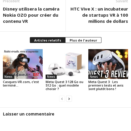
Précédent
Suivant
Disney utilisera la caméra
HTC Vive X : un incubateur
Nokia OZO pour créer du
de startups VR à 100
contenu VR
millions de dollars
Articles relatifs
Plus de l'auteur
News
News
News
Casques-VR.com, c’est
Meta Quest 3 128 Go ou
Meta Quest 3 : Les
terminé…
512 Go : quel modèle
premiers tests et avis
choisir ?
sont plutôt bons !
Laisser un commentaire