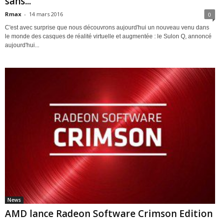
sans...
Rmax
-
14 mars 2016
0
C'est avec surprise que nous découvrons aujourd'hui un nouveau venu dans
le monde des casques de réalité virtuelle et augmentée : le Sulon Q, annoncé
aujourd'hui...
News
AMD lance Radeon Software Crimson Edition