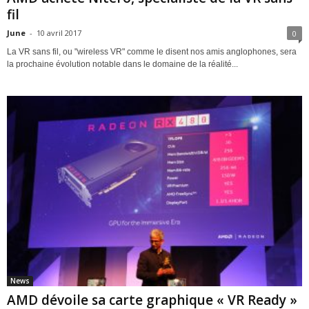
fil
June
-
10 avril 2017
0
La VR sans fil, ou "wireless VR" comme le disent nos amis anglophones, sera
la prochaine évolution notable dans le domaine de la réalité...
News
AMD dévoile sa carte graphique « VR Ready »