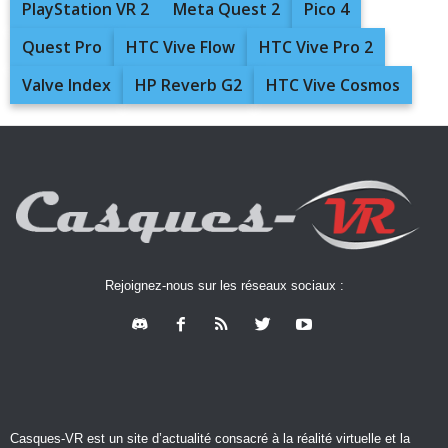
PlayStation VR 2
Meta Quest 2
Pico 4
Quest Pro
HTC Vive Flow
HTC Vive Pro 2
Valve Index
HP Reverb G2
HTC Vive Cosmos
Rejoignez-nous sur les réseaux sociaux :
Casques-VR est un site d’actualité consacré à la réalité virtuelle et la