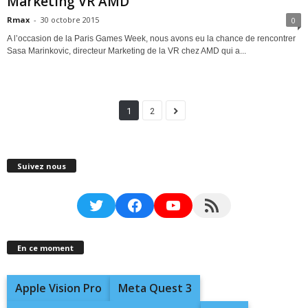
Marketing VR AMD
Rmax
-
30 octobre 2015
0
A l’occasion de la Paris Games Week, nous avons eu la chance de rencontrer
Sasa Marinkovic, directeur Marketing de la VR chez AMD qui a...
1
2
Suivez nous
Twitter
Facebook
YouTube
RSS Feed
En ce moment
Apple Vision Pro
Meta Quest 3