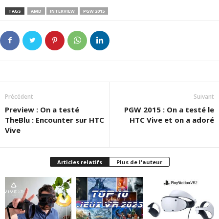
TAGS
AMD
INTERVIEW
PGW 2015
Précédent
Suivant
Preview : On a testé
PGW 2015 : On a testé le
TheBlu : Encounter sur HTC
HTC Vive et on a adoré
Vive
Articles relatifs
Plus de l'auteur