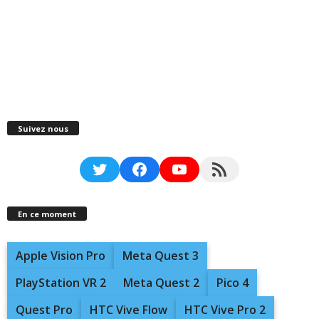
Suivez nous
Twitter
Facebook
YouTube
RSS Feed
En ce moment
Apple Vision Pro
Meta Quest 3
PlayStation VR 2
Meta Quest 2
Pico 4
Quest Pro
HTC Vive Flow
HTC Vive Pro 2